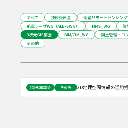
すべて
技術委員会
衛星リモートセンシング
航空レーザWG（ALB-SWG）
MMS_WG
位
3次元GIS部会
BIM/CIM_WG
国土管理・コ
その他
3D地理空間情報の活用
3次元GIS部会
その他