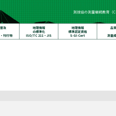
測技協の測量継続教育（C
普及
地理情報
地理情報
品
の標準化
標準認定資格
・刊行物
ISO/TC 211・JIS
S-GI-Cert
測量