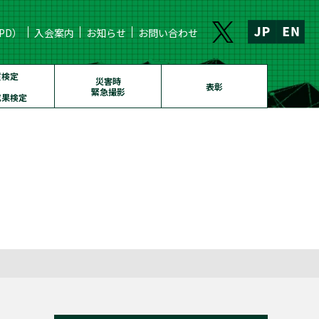
PD）
入会案内
お知らせ
お問い合わせ
質検定
災害時
表彰
緊急撮影
成果検定