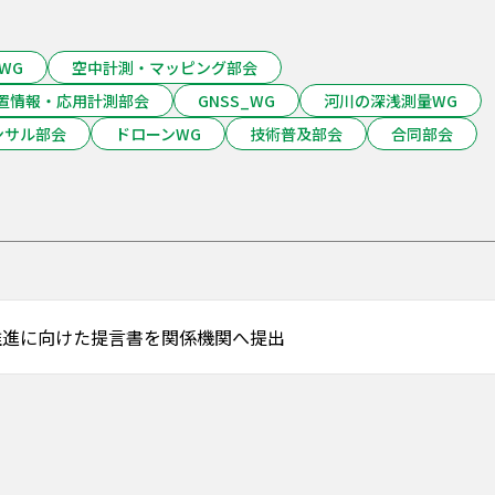
WG
空中計測・マッピング部会
置情報・応用計測部会
GNSS_WG
河川の深浅測量WG
ンサル部会
ドローンWG
技術普及部会
合同部会
推進に向けた提言書を関係機関へ提出