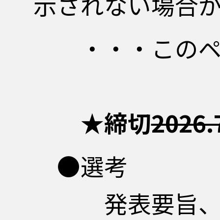
示されない場合
・・・このペー
★締切
2026.
●選考
発表要旨、テー