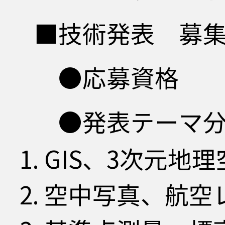
■技術発表 募
●応募資格 当
●発表テーマ
GIS、3次元地
空中写真、航空