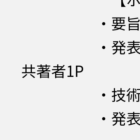
・要旨集の執筆
・発表用スライ
共著者1P
・技術発表・
・発表内容の